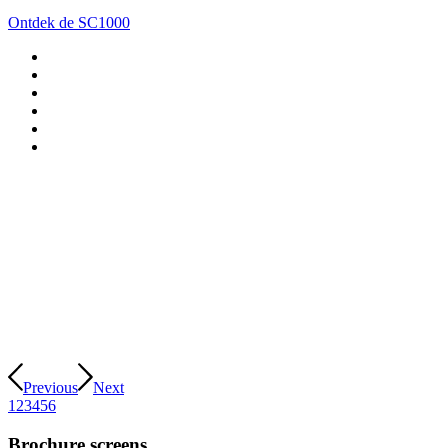
Ontdek de SC1000
Previous
Next
1
2
3
4
5
6
Brochure screens