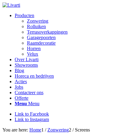
Producten
Zonwering
Rolluiken
Terrasoverkappingen
Garagepoorten
Raamdecoratie
Horren
Velux
Over Livarti
Showrooms
Blog
Horeca en bedrijven
Acties
Jobs
Contacteer ons
Offerte
Menu
Menu
Link to Facebook
Link to Instagram
You are here:
Home
1
/
Zonwering
2
/
Screens