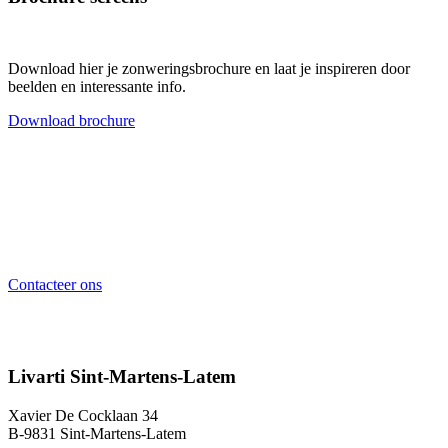
Download hier je zonweringsbrochure en laat je inspireren door
beelden en interessante info.
Download brochure
Contacteer ons
Wil je graag een offerte op maat? Neem dan contact op met ons en
we plannen graag een afspraak in.
Contacteer ons
Livarti Sint-Martens-Latem
Xavier De Cocklaan 34
B-9831 Sint-Martens-Latem